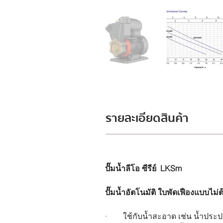
รายละเอียดสินค้า
ปั๊มน้ำลีโอ ซีรีย์  LKSm
ปั๊มน้ำอัตโนมัติ ใบพัดเฟืองแบบไม่ต
·        ใช้กับน้ำสะอาด เช่น น้ำป