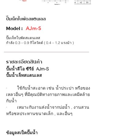
ปั๊มเจ็ทใบพัดสแตนเลส
Model :
AJm-S
ปั๊มเจ็ทใบพัดสแตนเลส
กำลัง 0.3 – 0.9 กิโลวัตต์ ( 0.4 – 1.2 แรงม้า )
รายละเอียดสินค้า
ปั๊มน้ำลีโอ ซีรีย์  AJm-S
ปั๊มน้ำเจ็ทสแตนเลส
·        ใช้กับน้ำสะอาด เช่น น้ำประปา หรือของ
เหลวอื่นๆ ที่มีคุณบัติทางกายภาพและเคมีคล้าย
กับน้ำ
·        เหมาะกับงานส่งน้ำจากบ่อน้ำ
 ,
 งานสวน
หรือชลประทานขนาดเล็ก 
, 
และอื่นๆ
ข้อมูลสเป็คปั๊มน้ำ