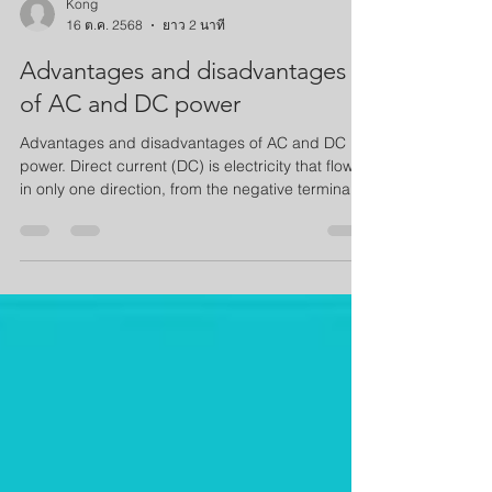
Kong
16 ต.ค. 2568
ยาว 2 นาที
Advantages and disadvantages
of AC and DC power
Advantages and disadvantages of AC and DC
power. Direct current (DC) is electricity that flows
in only one direction, from the negative terminal of
the power source, through electrical devices, and
back to the positive terminal of the power source.
Alternating current (AC) is electricity that flows in
the reverse direction. That is, it has no polarity
and constantly reverses direction.