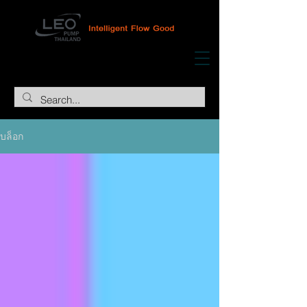
บล็อก