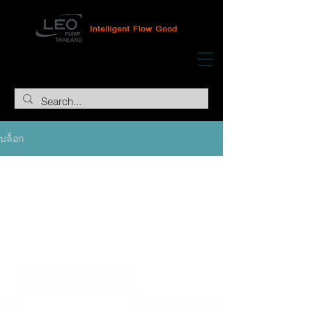
บล็อก